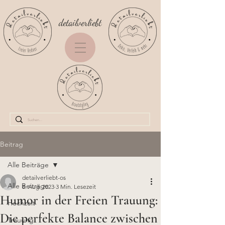
detailverliebt
Beitrag
Alle Beiträge
detailverliebt-os
Alle Beiträge
8. Aug. 2023
3 Min. Lesezeit
Humor in der Freien Trauung:
Hochzeit
Die perfekte Balance zwischen
Trauung