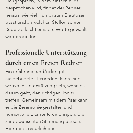
Traugespräch, in dem einfach alles 
besprochen wird, findet der Redner 
heraus, wie viel Humor zum Brautpaar 
passt und an welchen Stellen seiner 
Rede vielleicht ernstere Worte gewählt 
werden sollten.
Professionelle Unterstützung 
durch einen Freien Redner
Ein erfahrener und/oder gut 
ausgebildeter Trauredner kann eine 
wertvolle Unterstützung sein, wenn es 
darum geht, den richtigen Ton zu 
treffen. Gemeinsam mit dem Paar kann 
er die Zeremonie gestalten und 
humorvolle Elemente einbringen, die 
zur gewünschten Stimmung passen. 
Hierbei ist natürlich die 