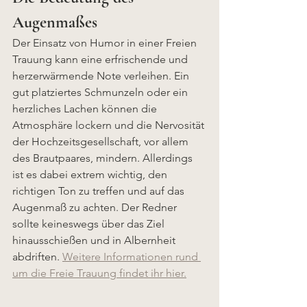
Augenmaßes
Der Einsatz von Humor in einer Freien 
Trauung kann eine erfrischende und 
herzerwärmende Note verleihen. Ein 
gut platziertes Schmunzeln oder ein 
herzliches Lachen können die 
Atmosphäre lockern und die Nervosität 
der Hochzeitsgesellschaft, vor allem 
des Brautpaares, mindern. Allerdings 
ist es dabei extrem wichtig, den 
richtigen Ton zu treffen und auf das 
Augenmaß zu achten. Der Redner 
sollte keineswegs über das Ziel 
hinausschießen und in Albernheit 
abdriften. 
Weitere Informationen rund 
um die Freie Trauung findet ihr hier.